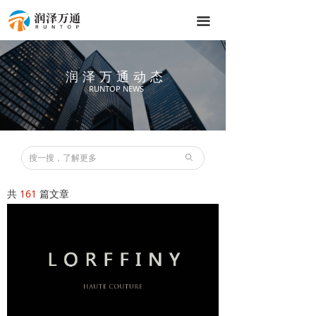
끀
润泽万通动态
RUNTOP NEWS
ꄙ
共
161
篇文章