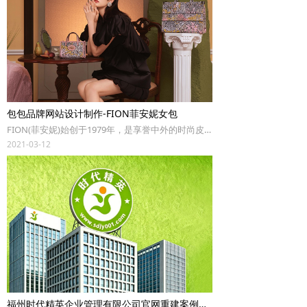
包包品牌网站设计制作-FION菲安妮女包
FION(菲安妮)始创于1979年，是享誉中外的时尚皮具品牌。FION品牌理念——真我演绎(The way you are)提倡女性应该拥有自己的时尚主张，坚持品质要求，给予懂得品质生活的当代女性独一无二的时尚品味，传达了新时代女性追求自我、个性的生活态度。润泽万通RUNTOP于2021年负责了FION品牌网站的设计改版工作。
2021-03-12
福州时代精英企业管理有限公司官网重建案例——响应式网站设计助力企业管理咨询品牌数字化升级