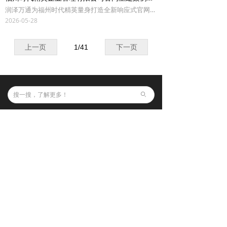
润泽万通为福州时代精英量身打造全新响应式官网建设，提升品牌形象与移动端体验，助力企业精准获客
2026-05-28
上一页
1
/
41
下一页
ꄙ
福州网站建设行业知名品牌
品牌设计
关于润通
网站建设
企业文化
商城开发
合作客户