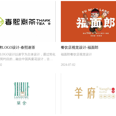
牌LOGO设计-春熙谢茶
餐饮店视觉设计-福面郎
LOGO设计以谢字为主体设计，通过简化
福面郎餐饮店视觉设计
简约目的，融合中国风窗花设计，古典
体VI风格突出“新鲜”清新的格调！
02
2024-07-02