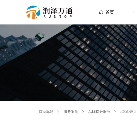
ꀇ
首页
ꀅ
LOGO设计
首页标题
ꄲ
服务案例
ꄲ
品牌提升服务
ꄲ