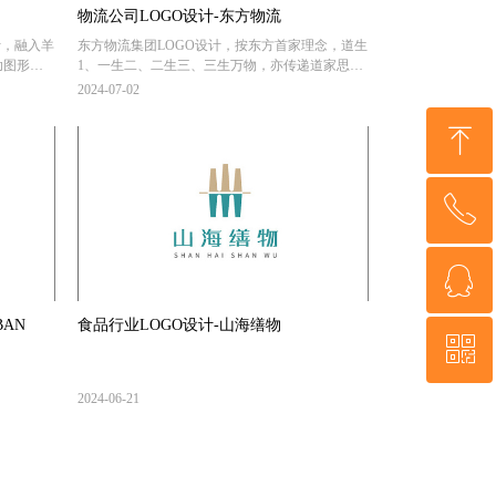
物流公司LOGO设计-东方物流
计，融入羊
东方物流集团LOGO设计，按东方首家理念，道生
助图形，
1、一生二、二生三、三生万物，亦传递道家思
现。
想：和谐、共存。融入箭头元素代表首集团从无
2024-07-02
到有、不断进取、齐心合作的精神。
ꁸ
ꂅ
回到顶部
ꁗ
13805088319
BAN
食品行业LOGO设计-山海缮物
ꀥ
QQ客服
2024-06-21
微信二维码