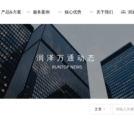
产品&方案
ꀅ
服务案例
ꀅ
核心优势
ꀅ
关于我们
ꁡ
润
润泽万通动态
RUNTOP NEWS
文章
ꀁ