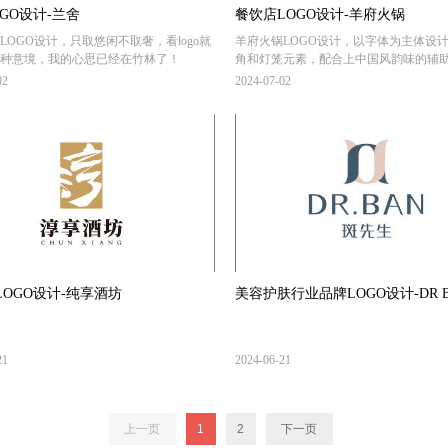
GO设计-兰舍
餐饮店LOGO设计-羊府火锅
LOGO设计，只取悠闲不取奢，看logo就
羊府火锅LOGO设计，以字体为主体设
种意境，我的心思已经在竹林了！
角和灯笼元素，配合上中国风韵味的辅
配色上黑色底色加金色，高端感即刻显
02
2024-07-02
LOGO设计-纯享酒坊
美容护肤行业品牌LOGO设计-DR 
21
2024-06-21
上一页
1
2
下一页