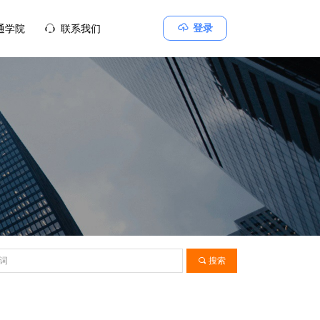
ꁶ
登录
通学院
ꁱ
联系我们
끠
搜索