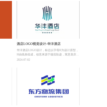
酒店LOGO视觉设计-华沣酒店
华沣酒店LOGO设计，标志以字母H为设计原型，
H由线条组成，创意来源于烟花轨迹，寓意喜庆、
华丽。H造型向外伸展，呈向上向下动势，寓意天
2024-07-02
地合一，喜迎来宾。同时标志形态犹如酒店建筑
造型的水中倒影，魅力万千，标志内外线条一
致，寓意从内而外，如出一辙的极致体验。