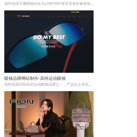
福州润泽万通网络科技为LORFFINY洛菲尼亚轻奢箱包品牌打造品牌官网，围绕“质感、简约、国际化”的设计理念，提供品牌视觉体系升级、响应式多端适配、全球化多语言电商功能集成及SEO数据驱动优化等一站式服务。
眼镜品牌网站制作-高特运动眼镜
高特是国内知名的运动眼镜品牌之一，产品以人性化的设计为诉求，以科技和创新为手段，提倡健康向上的生活方式，以全新的设计理念引发眼镜界运动时尚的新潮流。网站作为品牌展示的重要途径，润泽万通RUNTOP从高特的中高端定位出发，进行整体页面形象升级及技术优化，让官网能更完美的体现品牌定位，提升阅读性。