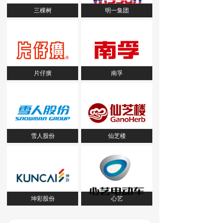
三棵树
明一集团
片仔癀
南孚
雪人股份
仙芝楼
坤彩股份
心艺