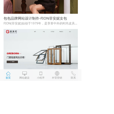
包包品牌网站设计制作-FION菲安妮女包
FION(菲安妮)始创于1979年，是享誉中外的时尚皮具品牌。FION品牌理念——真我演绎(The way you are)提倡女性应该拥有自己的时尚主张，坚持品质要求，给予懂得品质生活的当代女性独一无二的时尚品味，传达了新时代女性追求自我、个性的生活态度。润泽万通RUNTOP于2021年负责了FION品牌网站的设计改版工作。
ꀇ
ꀖ
ꀆ
ꄓ
ꂅ
首页
网站建设
小程序
外贸营销
联系
格瑞邦门窗品牌官网制作
格瑞邦门窗，初创于2003年，中国3·15诚信品牌，在辽宁沈阳拥有现代化生产基地，是集研发、制造、营销于一体的国家高新技术企业。多年来专注于开发门窗、阳光房等产品，获得国家高新技术企业、中国绿色环保产品双认证，强大的销售服务网络覆盖数十个国家和地区，中国大路经销商专卖店200+家，覆盖全国20余个省、自治区、直辖市。